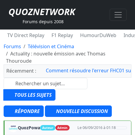
QUOZNETWORK
Forums depuis 2008
TV Direct Replay
F1 Replay
HumourDuWeb
Indus
Forums
Télévision et Cinéma
Actuality : nouvelle émission avec Thomas
Thouroude
Comment résoudre l'erreur FHC01 sur 
Récemment :
TOUS LES SUJETS
RÉPONDRE
NOUVELLE DISCUSSION
QuozPowa
Le 06/09/2016 à 01:18
Auteur
Admin