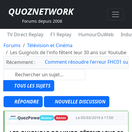
QUOZNETWORK
Forums depuis 2008
TV Direct Replay
F1 Replay
HumourDuWeb
Indus
Forums
Télévision et Cinéma
Les Guignols de l'info fêtent leur 30 ans sur Youtube
Comment résoudre l'erreur FHC01 sur 
Récemment :
TOUS LES SUJETS
RÉPONDRE
NOUVELLE DISCUSSION
QuozPowa
Le 05/03/2019 à 17:50
Auteur
Admin