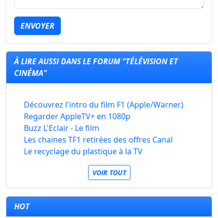
ENVOYER
À LIRE AUSSI DANS LE FORUM "TÉLÉVISION ET
CINÉMA"
Découvrez l'intro du film F1 (Apple/Warner)
Regarder AppleTV+ en 1080p
Buzz L'Eclair - Le film
Les chaines TF1 retirées des offres Canal
Le recyclage du plastique à la TV
VOIR TOUT
HOT