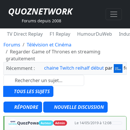
QUOZNETWORK
Forums depuis 2008
TV Direct Replay
F1 Replay
HumourDuWeb
Indus
Forums
Télévision et Cinéma
Regarder Game of Thrones en streaming
gratuitement
chaine Twitch reihalf début
par
fo
Récemment :
TOUS LES SUJETS
RÉPONDRE
NOUVELLE DISCUSSION
QuozPowa
Le 14/05/2019 à 12:08
Auteur
Admin