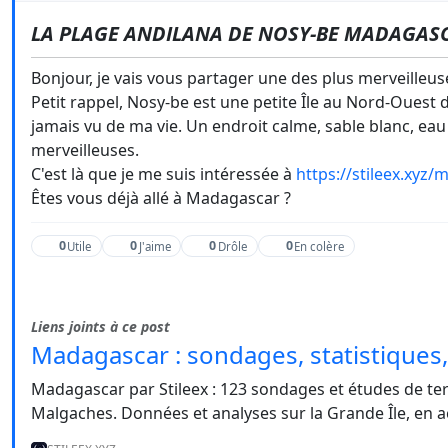
LA PLAGE ANDILANA DE NOSY-BE MADAGAS
Bonjour, je vais vous partager une des plus merveilleuse
Petit rappel, Nosy-be est une petite Île au Nord-Ouest d
jamais vu de ma vie. Un endroit calme, sable blanc, eau
merveilleuses.
C'est là que je me suis intéressée à
https://stileex.xyz
Êtes vous déjà allé à Madagascar ?
0
0
0
0
Utile
J'aime
Drôle
En colère
Liens joints à ce post
Madagascar : sondages, statistiques, 
Madagascar par Stileex : 123 sondages et études de terr
Malgaches. Données et analyses sur la Grande Île, en ac