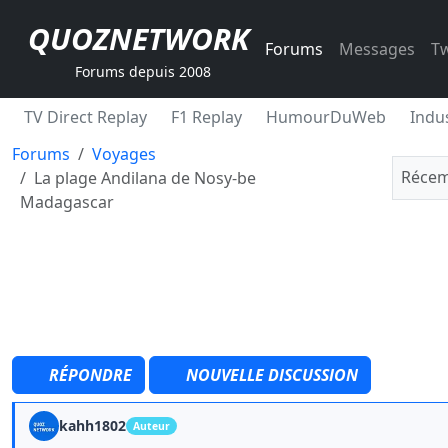
QUOZNETWORK
Forums
Messages
Tw
Forums depuis 2008
TV Direct Replay
F1 Replay
HumourDuWeb
Indus
Forums
Voyages
Récem
La plage Andilana de Nosy-be
Madagascar
RÉPONDRE
NOUVELLE DISCUSSION
kahh1802
Auteur