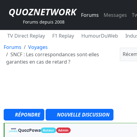
QUOZNETWORK
Forums
Messages
Tw
Forums depuis 2008
TV Direct Replay
F1 Replay
HumourDuWeb
Indus
Forums
Voyages
Récem
SNCF : Les correspondances sont-elles
garanties en cas de retard ?
RÉPONDRE
NOUVELLE DISCUSSION
QuozPowa
Auteur
Admin