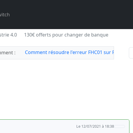
itch
trie 4.0
130€ offerts pour changer de banque
Comment résoudre l'erreur FHC01 sur Forza Hor
ment :
Le 12/07/2021 à 18:38