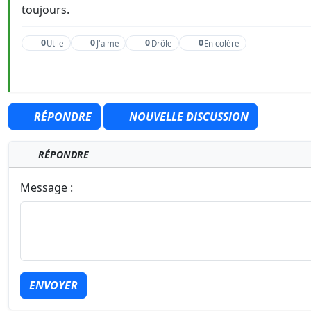
toujours.
0
0
0
0
Utile
J'aime
Drôle
En colère
RÉPONDRE
NOUVELLE DISCUSSION
RÉPONDRE
Message :
ENVOYER