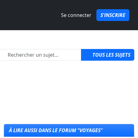
Se connecter
S'INSCRIRE
izon 6 ?
par
QuozPowa
1
TOUS LES SUJETS
À LIRE AUSSI DANS LE FORUM "VOYAGES"