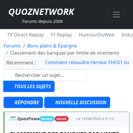
QUOZNETWORK
Forums depuis 2008
TV Direct Replay
F1 Replay
HumourDuWeb
Indus
Forums
Bons plans & Épargne
Classement des banques par limite de virements
Comment résoudre l'erreur FHC01 sur 
Récemment :
TOUS LES SUJETS
RÉPONDRE
NOUVELLE DISCUSSION
QuozPowa
Le 12/04/2026 à 21:12
Auteur
Admin