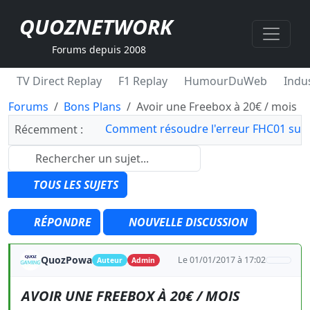
QUOZNETWORK
Forums depuis 2008
TV Direct Replay
F1 Replay
HumourDuWeb
Indus
Forums
Bons Plans
Avoir une Freebox à 20€ / mois
Comment résoudre l'erreur FHC01 sur 
Récemment :
TOUS LES SUJETS
RÉPONDRE
NOUVELLE DISCUSSION
QuozPowa
Le 01/01/2017 à 17:02
Auteur
Admin
AVOIR UNE FREEBOX À 20€ / MOIS