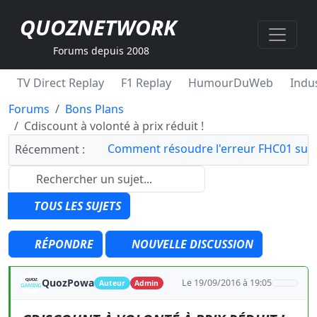
QUOZNETWORK
Forums depuis 2008
TV Direct Replay
F1 Replay
HumourDuWeb
Indus
Forums
Bons Plans
Cdiscount à volonté à prix réduit !
Comment résoudre l'erreur FHC01 sur 
Récemment :
TOUS LES SUJETS
RÉPONDRE
NOUVELLE DISCUSSION
QuozPowa
Le 19/09/2016 à 19:05
Auteur
Admin