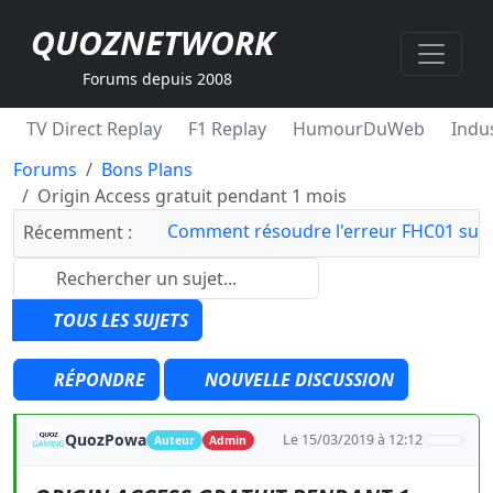
QUOZNETWORK
Forums depuis 2008
TV Direct Replay
F1 Replay
HumourDuWeb
Indus
Forums
Bons Plans
Origin Access gratuit pendant 1 mois
Comment résoudre l'erreur FHC01 sur 
Récemment :
TOUS LES SUJETS
RÉPONDRE
NOUVELLE DISCUSSION
QuozPowa
Le 15/03/2019 à 12:12
Auteur
Admin