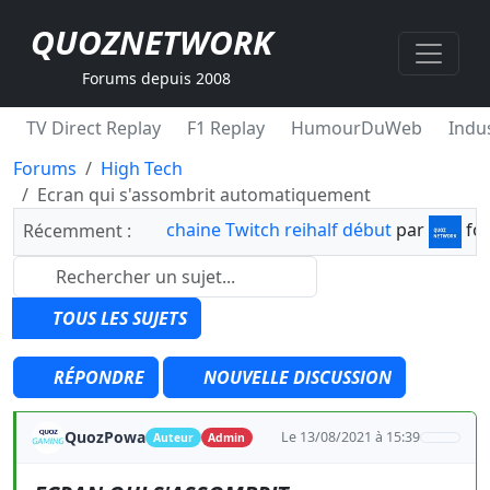
QUOZNETWORK
Forums depuis 2008
TV Direct Replay
F1 Replay
HumourDuWeb
Indus
Forums
High Tech
Ecran qui s'assombrit automatiquement
chaine Twitch reihalf début
par
fo
Récemment :
TOUS LES SUJETS
RÉPONDRE
NOUVELLE DISCUSSION
QuozPowa
Le 13/08/2021 à 15:39
Auteur
Admin