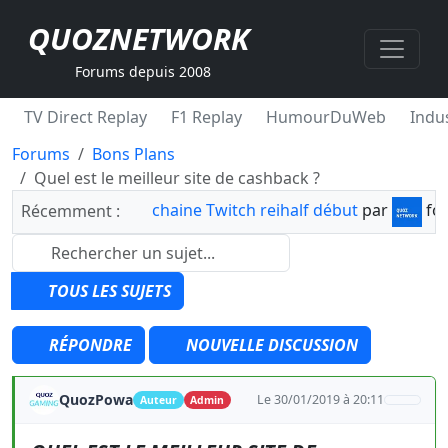
QUOZNETWORK
Forums depuis 2008
TV Direct Replay
F1 Replay
HumourDuWeb
Indus
Forums
Bons Plans
Quel est le meilleur site de cashback ?
chaine Twitch reihalf début
par
fo
Récemment :
TOUS LES SUJETS
RÉPONDRE
NOUVELLE DISCUSSION
QuozPowa
Le 30/01/2019 à 20:11
Auteur
Admin