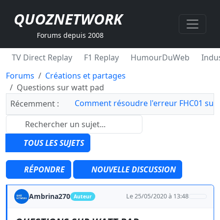
QUOZNETWORK
Forums depuis 2008
TV Direct Replay
F1 Replay
HumourDuWeb
Indus
Forums
Créations et partages
Questions sur watt pad
Comment résoudre l'erreur FHC01 sur 
Récemment :
TOUS LES SUJETS
RÉPONDRE
NOUVELLE DISCUSSION
Ambrina270
Le 25/05/2020 à 13:48
Auteur