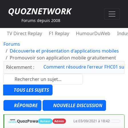
QUOZNETWORK
Forums depuis 2008
TV Direct Replay
F1 Replay
HumourDuWeb
Indus
Forums
Découverte et présentation d'applications mobiles
Promouvoir son application mobile gratuitement
Comment résoudre l'erreur FHC01 sur 
Récemment :
TOUS LES SUJETS
RÉPONDRE
NOUVELLE DISCUSSION
QuozPowa
Le 03/09/2021 à 18:42
Auteur
Admin