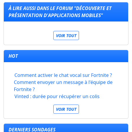
À LIRE AUSSI DANS LE FORUM "DÉCOUVERTE ET
PRÉSENTATION D'APPLICATIONS MOBILES"
VOIR TOUT
HOT
Comment activer le chat vocal sur Fortnite ?
Comment envoyer un message à l'équipe de
Fortnite ?
Vinted : durée pour récupérer un colis
VOIR TOUT
DERNIERS SONDAGES