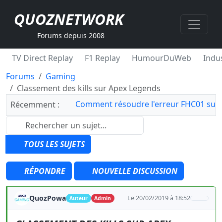
QUOZNETWORK
Forums depuis 2008
TV Direct Replay
F1 Replay
HumourDuWeb
Indus
Forums
Gaming
Classement des kills sur Apex Legends
Comment résoudre l'erreur FHC01 sur 
Récemment :
TOUS LES SUJETS
RÉPONDRE
NOUVELLE DISCUSSION
QuozPowa
Le 20/02/2019 à 18:52
Auteur
Admin