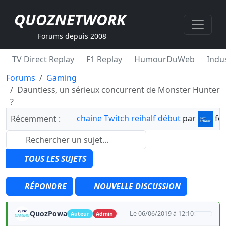
QUOZNETWORK
Forums depuis 2008
TV Direct Replay
F1 Replay
HumourDuWeb
Indus
Forums
Gaming
Dauntless, un sérieux concurrent de Monster Hunter
?
chaine Twitch reihalf début
par
fo
Récemment :
TOUS LES SUJETS
RÉPONDRE
NOUVELLE DISCUSSION
QuozPowa
Le 06/06/2019 à 12:10
Auteur
Admin