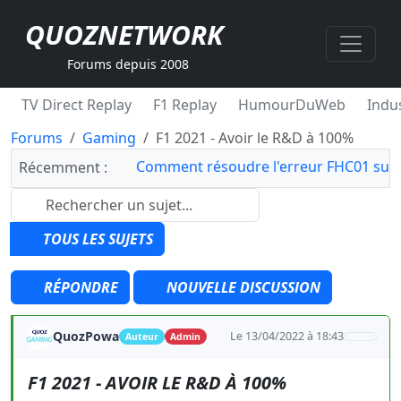
QUOZNETWORK
Forums depuis 2008
TV Direct Replay
F1 Replay
HumourDuWeb
Indus
Forums
Gaming
F1 2021 - Avoir le R&D à 100%
Comment résoudre l'erreur FHC01 sur 
Récemment :
TOUS LES SUJETS
RÉPONDRE
NOUVELLE DISCUSSION
QuozPowa
Le 13/04/2022 à 18:43
Auteur
Admin
F1 2021 - AVOIR LE R&D À 100%