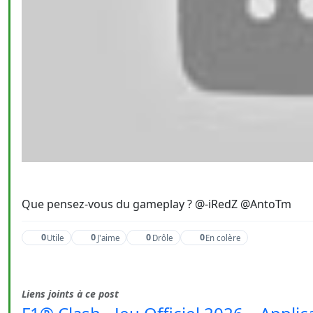
Que pensez-vous du gameplay ? @-iRedZ @AntoTm
0
0
0
0
Utile
J'aime
Drôle
En colère
Liens joints à ce post