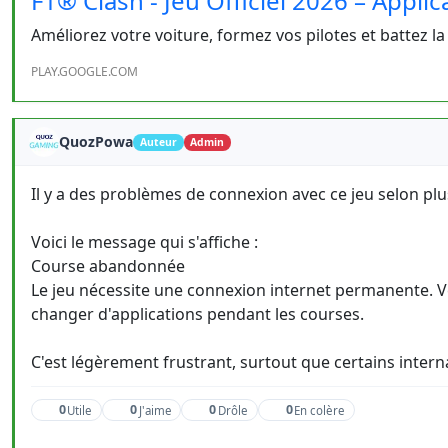
F1® Clash - Jeu Officiel 2026 – Appli
Améliorez votre voiture, formez vos pilotes et battez l
PLAY.GOOGLE.COM
QuozPowa
Auteur
Admin
Il y a des problèmes de connexion avec ce jeu selon plu
Voici le message qui s'affiche :
Course abandonnée
Le jeu nécessite une connexion internet permanente. Ve
changer d'applications pendant les courses.
C'est légèrement frustrant, surtout que certains internau
0
0
0
0
Utile
J'aime
Drôle
En colère