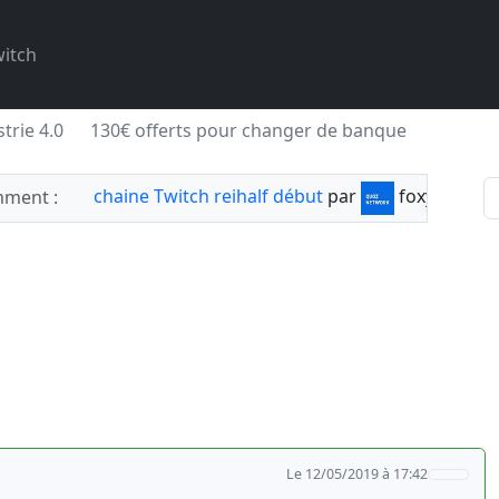
itch
trie 4.0
130€ offerts pour changer de banque
chaine Twitch reihalf début
par
foxylabnyy
ment :
Le 12/05/2019 à 17:42