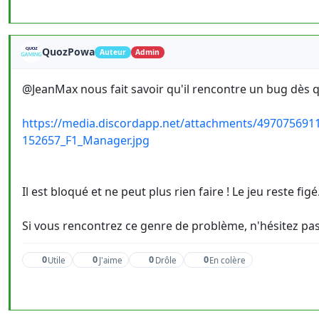
QuozPowa
Auteur
Admin
@JeanMax nous fait savoir qu'il rencontre un bug dès qu'
https://media.discordapp.net/attachments/49707569
152657_F1_Manager.jpg
Il est bloqué et ne peut plus rien faire ! Le jeu reste figé
Si vous rencontrez ce genre de problème, n'hésitez pas à
0
0
0
0
Utile
J'aime
Drôle
En colère