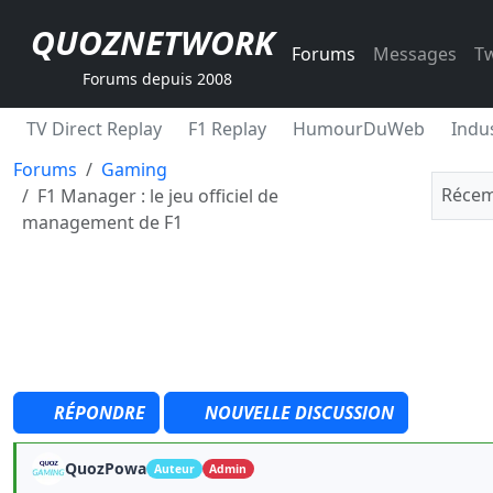
QUOZNETWORK
Forums
Messages
Tw
Forums depuis 2008
TV Direct Replay
F1 Replay
HumourDuWeb
Indus
Forums
Gaming
Récem
F1 Manager : le jeu officiel de
management de F1
RÉPONDRE
NOUVELLE DISCUSSION
QuozPowa
Auteur
Admin