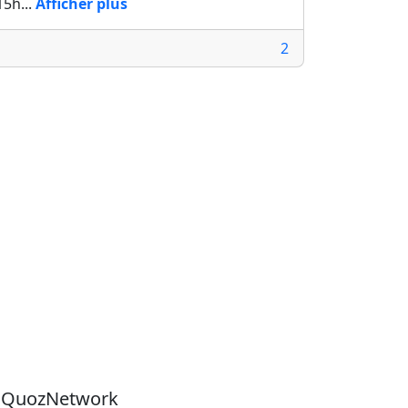
15h...
Afficher plus
2
u QuozNetwork