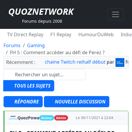
QUOZNETWORK
Forums depuis 2008
TV Direct Replay
F1 Replay
HumourDuWeb
Indus
Forums
Gaming
FH 5 : Comment accéder au défi de Perez ?
chaine Twitch reihalf début
par
fo
Récemment :
TOUS LES SUJETS
RÉPONDRE
NOUVELLE DISCUSSION
QuozPowa
Le 30/11/2021 à 22:04
Auteur
Admin