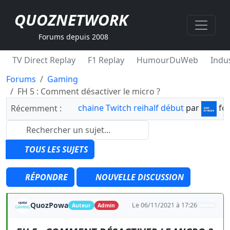
QUOZNETWORK
Forums depuis 2008
TV Direct Replay
F1 Replay
HumourDuWeb
Indus
Forums
Gaming
FH 5 : Comment désactiver le micro ?
chaine Twitch reihalf début
par
fo
Récemment :
TOUS LES SUJETS
RÉPONDRE
NOUVELLE DISCUSSION
QuozPowa
Le 06/11/2021 à 17:26
Auteur
Admin