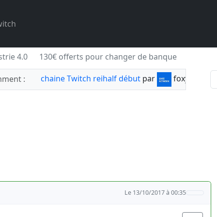
itch
trie 4.0
130€ offerts pour changer de banque
chaine Twitch reihalf début
par
foxylabnyy
ment :
Le 13/10/2017 à 00:35