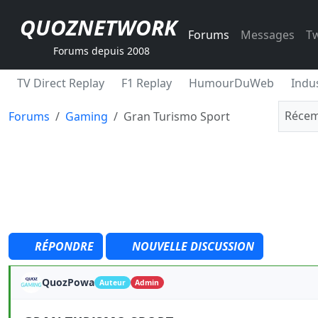
QUOZNETWORK
Forums
Messages
Tw
Forums depuis 2008
TV Direct Replay
F1 Replay
HumourDuWeb
Indus
Récem
Forums
Gaming
Gran Turismo Sport
RÉPONDRE
NOUVELLE DISCUSSION
QuozPowa
Auteur
Admin