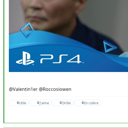
@Valentin1er @Roccosiowen
0
0
0
0
Utile
J'aime
Drôle
En colère