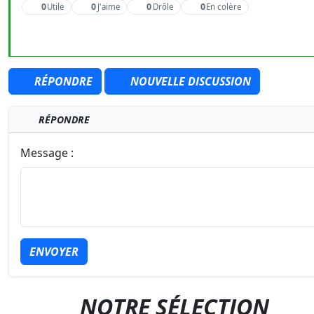
0
0
0
0
Utile
J'aime
Drôle
En colère
RÉPONDRE
NOUVELLE DISCUSSION
RÉPONDRE
Message :
ENVOYER
NOTRE SÉLECTION