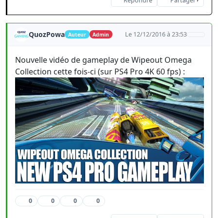
Répondre
Partager
QuozPowa
Le 12/12/2016 à 23:53
Auteur
Admin
Nouvelle vidéo de gameplay de Wipeout Omega
Collection cette fois-ci (sur PS4 Pro 4K 60 fps) :
0
0
0
0