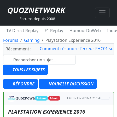
QUOZNETWORK
Forums depuis 2008
TV Direct Replay
F1 Replay
HumourDuWeb
Indus
Forums
Gaming
Playstation Experience 2016
Comment résoudre l'erreur FHC01 sur 
Récemment :
TOUS LES SUJETS
RÉPONDRE
NOUVELLE DISCUSSION
QuozPowa
Le 03/12/2016 à 21:54
Auteur
Admin
PLAYSTATION EXPERIENCE 2016