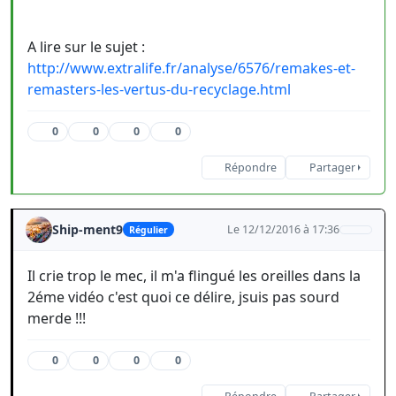
A lire sur le sujet :
http://www.extralife.fr/analyse/6576/remakes-et-
remasters-les-vertus-du-recyclage.html
0
0
0
0
Répondre
Partager
Ship-ment9
Le 12/12/2016 à 17:36
Régulier
Il crie trop le mec, il m'a flingué les oreilles dans la
2éme vidéo c'est quoi ce délire, jsuis pas sourd
merde !!!
0
0
0
0