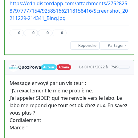
https://cdn.discordapp.com/attachments/2752825
87977777154/925851662118158416/Screenshot_20
211229-214341_Bing.jpg
0
0
0
0
Répondre
Partager
QuozPowa
Le 01/01/2022 à 17:49
Auteur
Admin
Message envoyé par un visiteur :
"J'ai exactement le même problème.
J'ai appeler SIDEP, qui me renvoie vers le labo. Le
labo me repond que tout est ok chez eux. En savez
vous plus ?
Cordialement
Marcel"