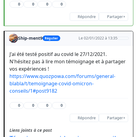
0
0
0
0
Répondre
Partager
Ship-ment9
Le 02/01/2022 à 13:35
Régulier
J'ai été testé positif au covid le 27/12/2021.
N'hésitez pas à lire mon témoignage et à partager
vos expériences !
https://www.quozpowa.com/forums/general-
blabla/t/temoignage-covid-omicron-
conseils/1#post9182
0
0
0
0
Répondre
Partager
Liens joints à ce post