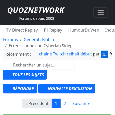
QUOZNETWORK
Forums depuis 2008
TV Direct Replay
F1 Replay
HumourDuWeb
Indus
Forums
Général : Blabla
Erreur connexion Cyberlab Sidep
chaine Twitch reihalf début
par
fo
Récemment :
TOUS LES SUJETS
RÉPONDRE
NOUVELLE DISCUSSION
« Précédent
1
2
Suivant »