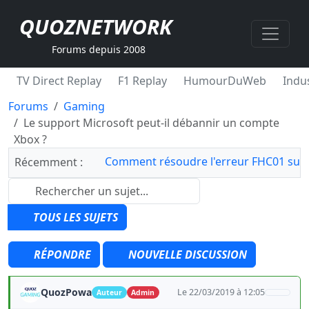
QUOZNETWORK
Forums depuis 2008
TV Direct Replay
F1 Replay
HumourDuWeb
Indus
Forums
Gaming
Le support Microsoft peut-il débannir un compte
Xbox ?
Comment résoudre l'erreur FHC01 sur 
Récemment :
TOUS LES SUJETS
RÉPONDRE
NOUVELLE DISCUSSION
QuozPowa
Le 22/03/2019 à 12:05
Auteur
Admin