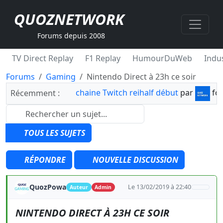
QUOZNETWORK
Forums depuis 2008
TV Direct Replay
F1 Replay
HumourDuWeb
Indus
Forums
Gaming
Nintendo Direct à 23h ce soir
chaine Twitch reihalf début
par
fo
Récemment :
TOUS LES SUJETS
RÉPONDRE
NOUVELLE DISCUSSION
QuozPowa
Le 13/02/2019 à 22:40
Auteur
Admin
NINTENDO DIRECT À 23H CE SOIR