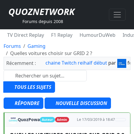
QUOZNETWORK
Forums depuis 2008
TV Direct Replay
F1 Replay
HumourDuWeb
Indus
Forums
Gaming
Quelles voitures choisir sur GRID 2 ?
chaine Twitch reihalf début
par
fo
Récemment :
TOUS LES SUJETS
RÉPONDRE
NOUVELLE DISCUSSION
QuozPowa
Le 17/03/2019 à 18:47
Auteur
Admin