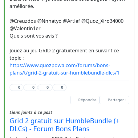
améliorée.
@Creuzdos @Nnhatyo @Artlef @Quoz_Xiro34000
@Valentin1er
Quels sont vos avis ?
Jouez au jeu GRID 2 gratuitement en suivant ce
topic :
https://www.quozpowa.com/forums/bons-
plans/t/grid-2-gratuit-sur-humblebundle-dlcs/1
0
0
0
0
Répondre
Partager
Liens joints à ce post
Grid 2 gratuit sur HumbleBundle (+
DLCs) - Forum Bons Plans