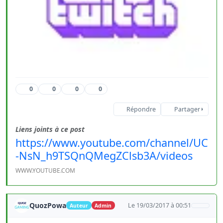
0
0
0
0
Répondre
Partager
Liens joints à ce post
https://www.youtube.com/channel/UC
-NsN_h9TSQnQMegZClsb3A/videos
WWW.YOUTUBE.COM
QuozPowa
Le 19/03/2017 à 00:51
Auteur
Admin