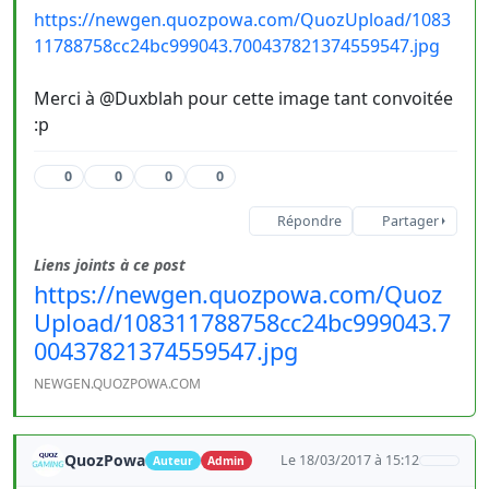
https://newgen.quozpowa.com/QuozUpload/1083
11788758cc24bc999043.700437821374559547.jpg
Merci à @Duxblah pour cette image tant convoitée
:p
0
0
0
0
Répondre
Partager
Liens joints à ce post
https://newgen.quozpowa.com/Quoz
Upload/108311788758cc24bc999043.7
00437821374559547.jpg
NEWGEN.QUOZPOWA.COM
QuozPowa
Le 18/03/2017 à 15:12
Auteur
Admin