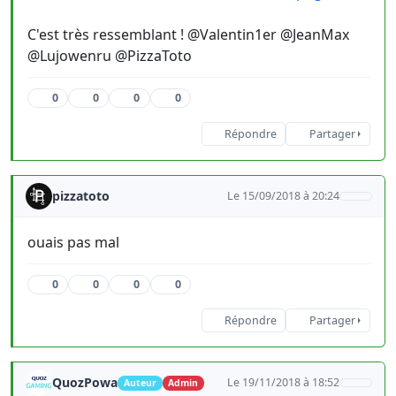
C'est très ressemblant ! @Valentin1er @JeanMax
@Lujowenru @PizzaToto
0
0
0
0
Répondre
Partager
pizzatoto
Le 15/09/2018 à 20:24
ouais pas mal
0
0
0
0
Répondre
Partager
QuozPowa
Le 19/11/2018 à 18:52
Auteur
Admin