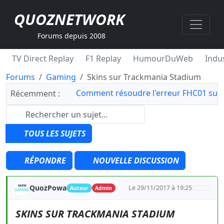
QUOZNETWORK
Forums depuis 2008
TV Direct Replay
F1 Replay
HumourDuWeb
Indus
Forums
Gaming
Skins sur Trackmania Stadium
Comment résoudre l'erreur FHC01 sur 
Récemment :
TOUS LES SUJETS
RÉPONDRE
NOUVELLE DISCUSSION
QuozPowa
Le 29/11/2017 à 19:25
Auteur
Admin
SKINS SUR TRACKMANIA STADIUM