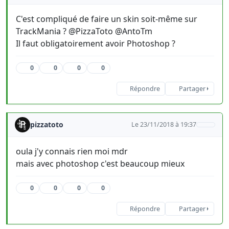
C'est compliqué de faire un skin soit-même sur
TrackMania ? @PizzaToto @AntoTm
Il faut obligatoirement avoir Photoshop ?
0
0
0
0
Répondre
Partager
pizzatoto
Le 23/11/2018 à 19:37
oula j'y connais rien moi mdr
mais avec photoshop c'est beaucoup mieux
0
0
0
0
Répondre
Partager