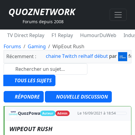
QUOZNETWORK
Forums depuis 2008
TV Direct Replay
F1 Replay
HumourDuWeb
Indus
Forums
Gaming
WipEout Rush
chaine Twitch reihalf début
par
fo
Récemment :
TOUS LES SUJETS
RÉPONDRE
NOUVELLE DISCUSSION
QuozPowa
Le 16/09/2021 à 18:54
Auteur
Admin
WIPEOUT RUSH