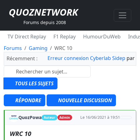
QUOZNETWORK
Forums depuis 2008
TV Direct Replay
F1 Replay
HumourDuWeb
Indus
Forums
Gaming
WRC 10
Erreur connexion Cyberlab Sidep
par
Récemment :
TOUS LES SUJETS
RÉPONDRE
NOUVELLE DISCUSSION
QuozPowa
Le 16/06/2021 à 19:51
Auteur
Admin
WRC 10