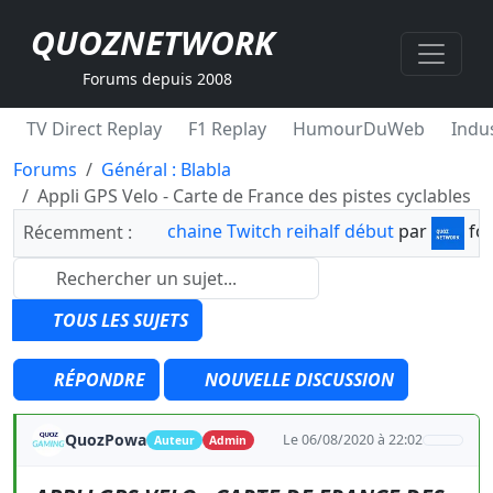
QUOZNETWORK
Forums depuis 2008
TV Direct Replay
F1 Replay
HumourDuWeb
Indus
Forums
Général : Blabla
Appli GPS Velo - Carte de France des pistes cyclables
chaine Twitch reihalf début
par
fo
Récemment :
TOUS LES SUJETS
RÉPONDRE
NOUVELLE DISCUSSION
QuozPowa
Le 06/08/2020 à 22:02
Auteur
Admin