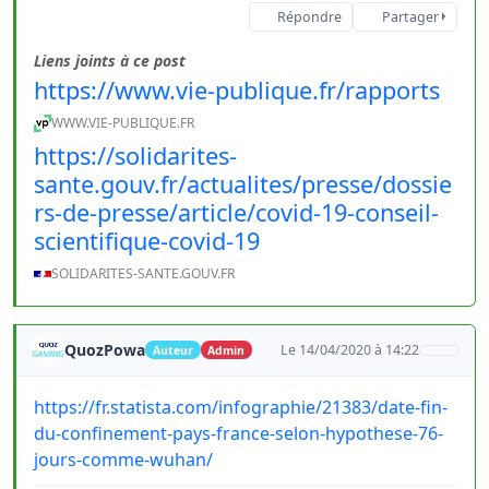
Répondre
Partager
Liens joints à ce post
https://www.vie-publique.fr/rapports
WWW.VIE-PUBLIQUE.FR
https://solidarites-
sante.gouv.fr/actualites/presse/dossie
rs-de-presse/article/covid-19-conseil-
scientifique-covid-19
SOLIDARITES-SANTE.GOUV.FR
QuozPowa
Le 14/04/2020 à 14:22
Auteur
Admin
https://fr.statista.com/infographie/21383/date-fin-
du-confinement-pays-france-selon-hypothese-76-
jours-comme-wuhan/