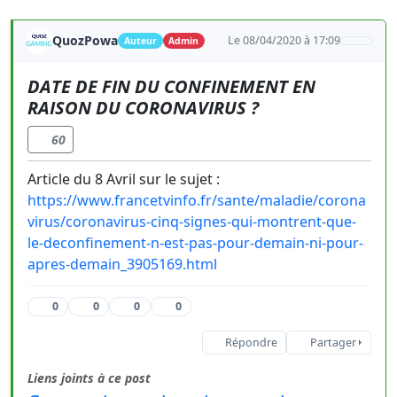
QuozPowa
Le 08/04/2020 à 17:09
Auteur
Admin
DATE DE FIN DU CONFINEMENT EN
RAISON DU CORONAVIRUS ?
60
Article du 8 Avril sur le sujet :
https://www.francetvinfo.fr/sante/maladie/corona
virus/coronavirus-cinq-signes-qui-montrent-que-
le-deconfinement-n-est-pas-pour-demain-ni-pour-
apres-demain_3905169.html
0
0
0
0
Répondre
Partager
Liens joints à ce post