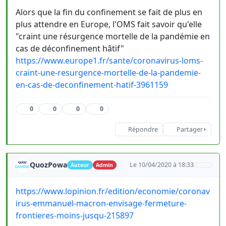
Alors que la fin du confinement se fait de plus en
plus attendre en Europe, l'OMS fait savoir qu'elle
"craint une résurgence mortelle de la pandémie en
cas de déconfinement hâtif"
https://www.europe1.fr/sante/coronavirus-loms-
craint-une-resurgence-mortelle-de-la-pandemie-
en-cas-de-deconfinement-hatif-3961159
0
0
0
0
Répondre
Partager
QuozPowa
Le 10/04/2020 à 18:33
Auteur
Admin
https://www.lopinion.fr/edition/economie/coronav
irus-emmanuel-macron-envisage-fermeture-
frontieres-moins-jusqu-215897