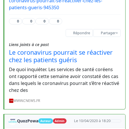
coronavirus-pourrait-se-reactiver-chez-les-
patients-gueris-945350
0
0
0
0
Répondre
Partager
Liens joints à ce post
Le coronavirus pourrait se réactiver
chez les patients guéris
De quoi inquiéter. Les services de santé coréens
ont rapporté cette semaine avoir constaté des cas
dans lequels le coronavirus pourrait s’être réactivé
chez des
WWW.CNEWS.FR
QuozPowa
Le 10/04/2020 à 18:20
Auteur
Admin