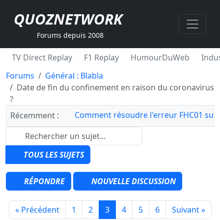
QUOZNETWORK
Forums depuis 2008
TV Direct Replay
F1 Replay
HumourDuWeb
Indus
Forums
Général : Blabla
Date de fin du confinement en raison du coronavirus
?
Comment résoudre l'erreur FHC01 sur 
Récemment :
TOUS LES SUJETS
RÉPONDRE
NOUVELLE DISCUSSION
« Précédent
1
2
3
4
5
6
Suivant »