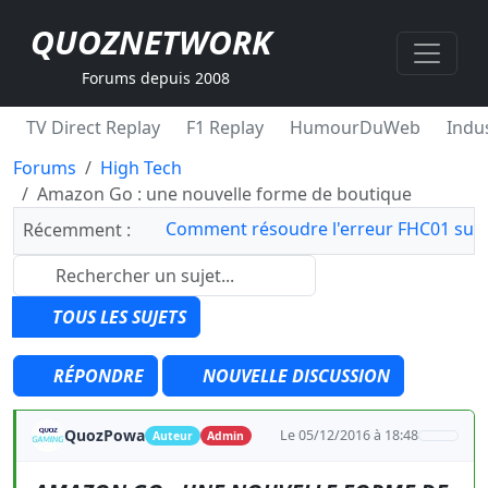
QUOZNETWORK
Forums depuis 2008
TV Direct Replay
F1 Replay
HumourDuWeb
Indus
Forums
High Tech
Amazon Go : une nouvelle forme de boutique
Comment résoudre l'erreur FHC01 sur 
Récemment :
TOUS LES SUJETS
RÉPONDRE
NOUVELLE DISCUSSION
QuozPowa
Le 05/12/2016 à 18:48
Auteur
Admin