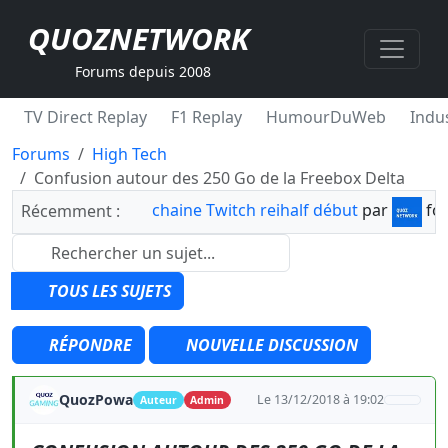
QUOZNETWORK
Forums depuis 2008
TV Direct Replay
F1 Replay
HumourDuWeb
Indus
Forums
High Tech
Confusion autour des 250 Go de la Freebox Delta
chaine Twitch reihalf début
par
fo
Récemment :
TOUS LES SUJETS
RÉPONDRE
NOUVELLE DISCUSSION
QuozPowa
Le 13/12/2018 à 19:02
Auteur
Admin