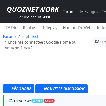
QUOZNETWORK
Forums
Messages
Tw
Forums depuis 2008
TV Direct Replay
F1 Replay
HumourDuWeb
Indus
Forums
High Tech
Récem
Enceinte connectée : Google Home ou
Amazon Alexa ?
RÉPONDRE
NOUVELLE DISCUSSION
QuozPowa
Auteur
Admin