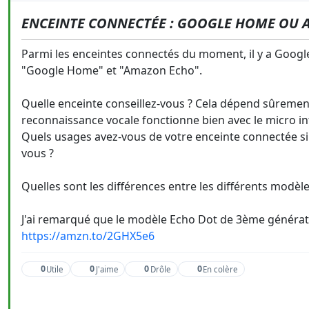
ENCEINTE CONNECTÉE : GOOGLE HOME OU 
Parmi les enceintes connectés du moment, il y a Google
"Google Home" et "Amazon Echo".
Quelle enceinte conseillez-vous ? Cela dépend sûrement
reconnaissance vocale fonctionne bien avec le micro in
Quels usages avez-vous de votre enceinte connectée si 
vous ?
Quelles sont les différences entre les différents modèle
J'ai remarqué que le modèle Echo Dot de 3ème génératio
https://amzn.to/2GHX5e6
0
0
0
0
Utile
J'aime
Drôle
En colère