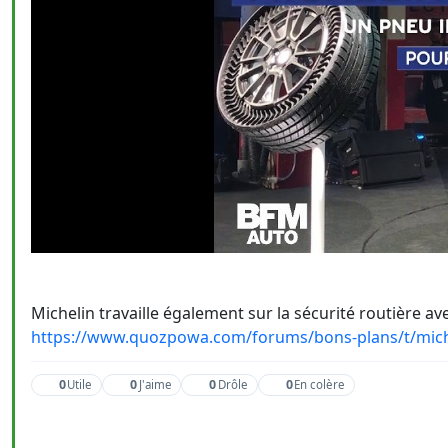
Michelin travaille également sur la sécurité routière avec
https://www.quozpowa.com/forums/bons-plans/t/miche
0
0
0
0
Utile
J'aime
Drôle
En colère