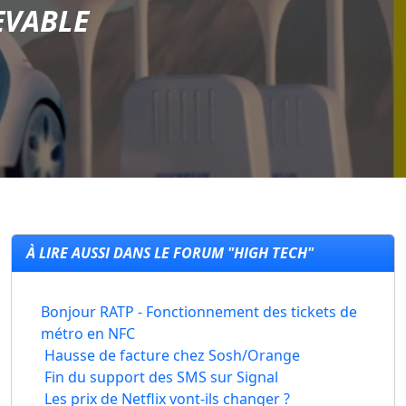
EVABLE
À LIRE AUSSI DANS LE FORUM "HIGH TECH"
Bonjour RATP - Fonctionnement des tickets de
métro en NFC
Hausse de facture chez Sosh/Orange
Fin du support des SMS sur Signal
Les prix de Netflix vont-ils changer ?