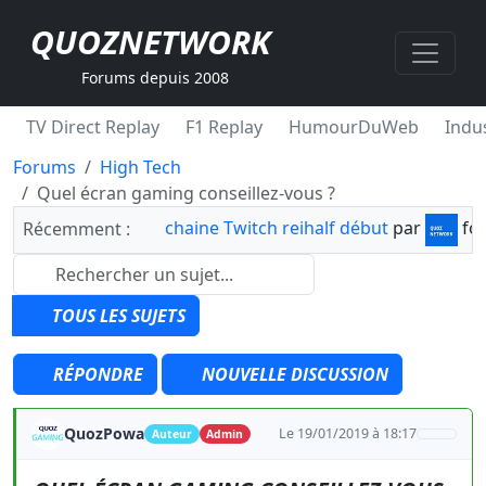
QUOZNETWORK
Forums depuis 2008
TV Direct Replay
F1 Replay
HumourDuWeb
Indus
Forums
High Tech
Quel écran gaming conseillez-vous ?
chaine Twitch reihalf début
par
fo
Récemment :
TOUS LES SUJETS
RÉPONDRE
NOUVELLE DISCUSSION
QuozPowa
Le 19/01/2019 à 18:17
Auteur
Admin