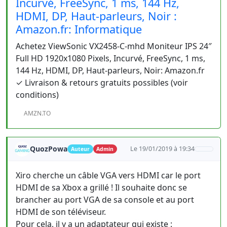
Incurvé, FreeSync, 1 ms, 144 Hz,
HDMI, DP, Haut-parleurs, Noir :
Amazon.fr: Informatique
Achetez ViewSonic VX2458-C-mhd Moniteur IPS 24″
Full HD 1920x1080 Pixels, Incurvé, FreeSync, 1 ms,
144 Hz, HDMI, DP, Haut-parleurs, Noir: Amazon.fr
✓ Livraison & retours gratuits possibles (voir
conditions)
AMZN.TO
QuozPowa
Le 19/01/2019 à 19:34
Auteur
Admin
Xiro cherche un câble VGA vers HDMI car le port
HDMI de sa Xbox a grillé ! Il souhaite donc se
brancher au port VGA de sa console et au port
HDMI de son téléviseur.
Pour cela, il y a un adaptateur qui existe :