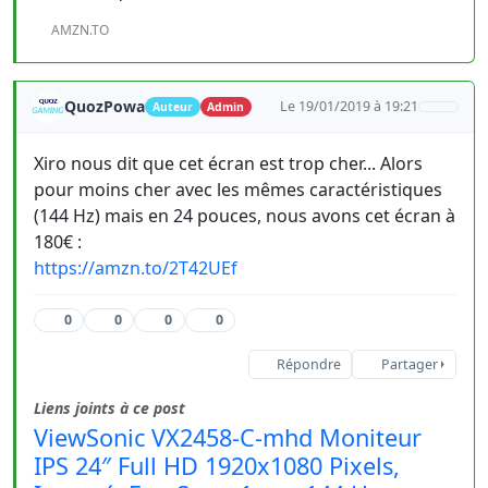
AMZN.TO
QuozPowa
Le 19/01/2019 à 19:21
Auteur
Admin
Xiro nous dit que cet écran est trop cher... Alors
pour moins cher avec les mêmes caractéristiques
(144 Hz) mais en 24 pouces, nous avons cet écran à
180€ :
https://amzn.to/2T42UEf
0
0
0
0
Répondre
Partager
Liens joints à ce post
ViewSonic VX2458-C-mhd Moniteur
IPS 24″ Full HD 1920x1080 Pixels,