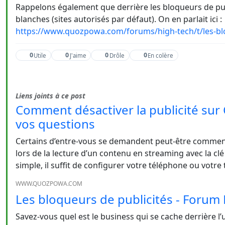
Rappelons également que derrière les bloqueurs de publi
blanches (sites autorisés par défaut). On en parlait ici :
https://www.quozpowa.com/forums/high-tech/t/les-blo
0
0
0
0
Utile
J'aime
Drôle
En colère
Liens joints à ce post
Comment désactiver la publicité sur
vos questions
Certains d’entre-vous se demandent peut-être comment d
lors de la lecture d’un contenu en streaming avec la c
simple, il suffit de configurer votre téléphone ou votre t
WWW.QUOZPOWA.COM
Les bloqueurs de publicités - Forum
Savez-vous quel est le business qui se cache derrière l’u