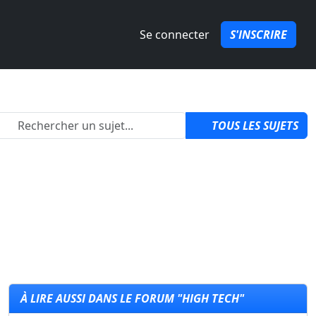
Se connecter
S'INSCRIRE
izon 6 ?
par
QuozPowa
1
TOUS LES SUJETS
À LIRE AUSSI DANS LE FORUM "HIGH TECH"