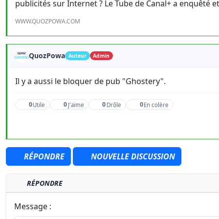
publicités sur Internet ? Le Tube de Canal+ a enquêté et
WWW.QUOZPOWA.COM
QuozPowa
Auteur
Admin
Il y a aussi le bloquer de pub "Ghostery".
0
0
0
0
Utile
J'aime
Drôle
En colère
RÉPONDRE
NOUVELLE DISCUSSION
RÉPONDRE
Message :