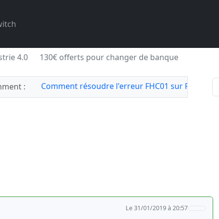
itch
trie 4.0
130€ offerts pour changer de banque
Comment résoudre l'erreur FHC01 sur Forza Hor
ment :
Le 31/01/2019 à 20:57