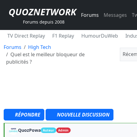
QUOZNETWORK
Forums
Messages
Tw
Forums depuis 2008
TV Direct Replay
F1 Replay
HumourDuWeb
Indus
Forums
High Tech
Récem
Quel est le meilleur bloqueur de
publicités ?
RÉPONDRE
NOUVELLE DISCUSSION
QuozPowa
Auteur
Admin