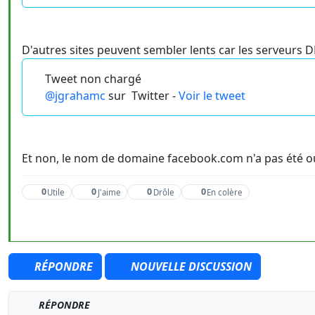
D'autres sites peuvent sembler lents car les serveurs 
Tweet non chargé
@jgrahamc
sur
Twitter -
Voir le tweet
Et non, le nom de domaine facebook.com n'a pas été oub
0
0
0
0
Utile
J'aime
Drôle
En colère
RÉPONDRE
NOUVELLE DISCUSSION
RÉPONDRE