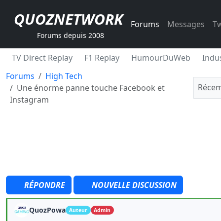
QUOZNETWORK
Forums
Messages
Tw
Forums depuis 2008
TV Direct Replay
F1 Replay
HumourDuWeb
Indus
Forums
High Tech
Récem
Une énorme panne touche Facebook et
Instagram
RÉPONDRE
NOUVELLE DISCUSSION
QuozPowa
Auteur
Admin