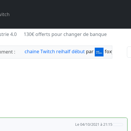
itch
trie 4.0
130€ offerts pour changer de banque
chaine Twitch reihalf début
par
foxylabnyy
ment :
Le 04/10/2021 à 21:15