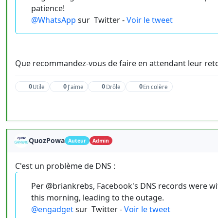
patience!
@WhatsApp
sur
Twitter -
Voir le tweet
Que recommandez-vous de faire en attendant leur reto
0
0
0
0
Utile
J'aime
Drôle
En colère
QuozPowa
Auteur
Admin
C'est un problème de DNS :
Per @briankrebs, Facebook's DNS records were wi
this morning, leading to the outage.
@engadget
sur
Twitter -
Voir le tweet