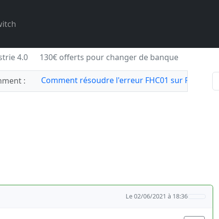
itch
trie 4.0
130€ offerts pour changer de banque
Comment résoudre l'erreur FHC01 sur Forza Hor
ment :
Le 02/06/2021 à 18:36