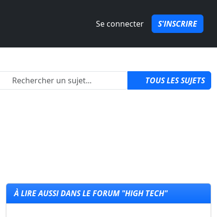
Se connecter
S'INSCRIRE
izon 6 ?
par
QuozPowa
1
TOUS LES SUJETS
À LIRE AUSSI DANS LE FORUM "HIGH TECH"