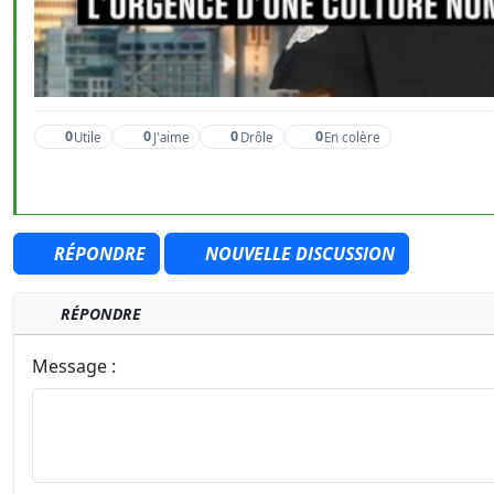
0
0
0
0
Utile
J'aime
Drôle
En colère
RÉPONDRE
NOUVELLE DISCUSSION
RÉPONDRE
Message :