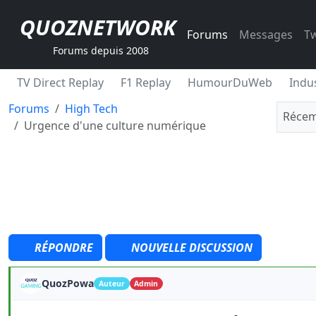
QUOZNETWORK
Forums
Messages
Tw
Forums depuis 2008
TV Direct Replay
F1 Replay
HumourDuWeb
Indus
Forums
High Tech
Récem
Urgence d'une culture numérique
RÉPONDRE
NOUVELLE DISCUSSION
QuozPowa
Auteur
Admin