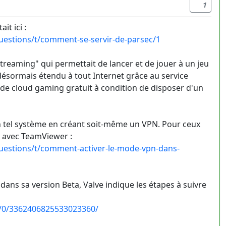
1
it ici :
estions/t/comment-se-servir-de-parsec/1
treaming" qui permettait de lancer et de jouer à un jeu
désormais étendu à tout Internet grâce au service
e de cloud gaming gratuit à condition de disposer d'un
'un tel système en créant soit-même un VPN. Pour ceux
i avec TeamViewer :
estions/t/comment-activer-le-mode-vpn-dans-
ns sa version Beta, Valve indique les étapes à suivre
/0/3362406825533023360/