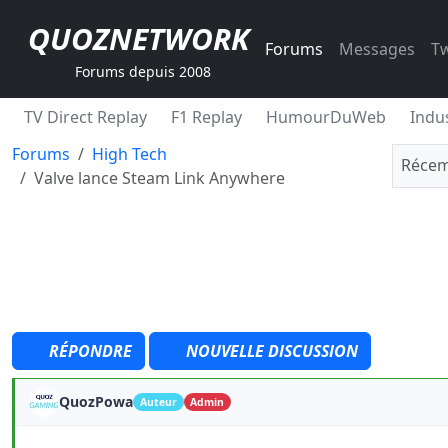
QUOZNETWORK
Forums
Messages
Tw
Forums depuis 2008
TV Direct Replay
F1 Replay
HumourDuWeb
Indus
Forums
High Tech
Récem
Valve lance Steam Link Anywhere
RÉPONDRE
NOUVELLE DISCUSSION
QuozPowa
Auteur
Admin