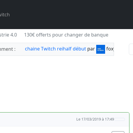
itch
trie 4.0
130€ offerts pour changer de banque
chaine Twitch reihalf début
par
foxylabnyy
ment :
Le 17/03/2019 à 17:49