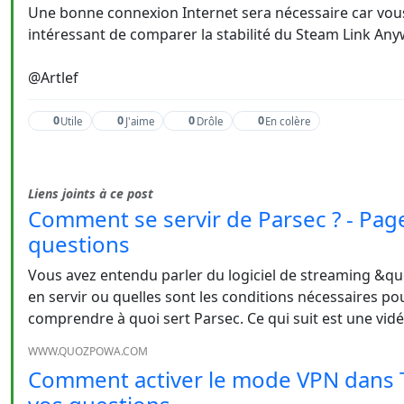
Une bonne connexion Internet sera nécessaire car vous 
intéressant de comparer la stabilité du Steam Link Any
@Artlef
0
0
0
0
Utile
J'aime
Drôle
En colère
Liens joints à ce post
Comment se servir de Parsec ? - Pag
questions
Vous avez entendu parler du logiciel de streaming &
en servir ou quelles sont les conditions nécessaires pou
comprendre à quoi sert Parsec. Ce qui suit est une vid
WWW.QUOZPOWA.COM
Comment activer le mode VPN dans 