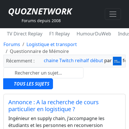
QUOZNETWORK
Forums depuis 2008
TV Direct Replay
F1 Replay
HumourDuWeb
Indus
Forums
Logistique et transport
Questionnaire de Mémoire
chaine Twitch reihalf début
par
fo
Récemment :
TOUS LES SUJETS
Annonce : A la recherche de cours
particulier en logistique ?
Ingénieur en supply chain, j'accompagne les
étudiants et les personnes en reconversion