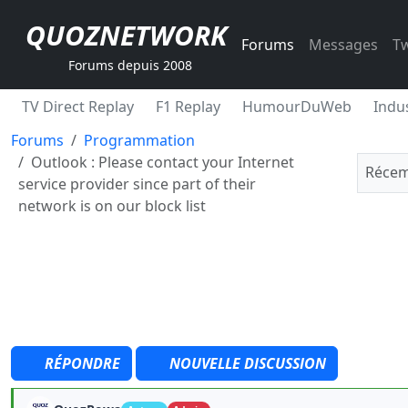
QUOZNETWORK
Forums
Messages
Tw
Forums depuis 2008
TV Direct Replay
F1 Replay
HumourDuWeb
Indus
Forums
Programmation
Outlook : Please contact your Internet
Récem
service provider since part of their
network is on our block list
RÉPONDRE
NOUVELLE DISCUSSION