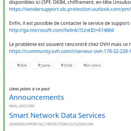
disponibles ici (SPF, DKIM, chiffrement, en-tête Unsubscr
https://sendersupport.olc.protection.outlook.com/pm/
Enfin, il est possible de contacter le service de support
http://go.microsoft.com/fwlink/?LinkID=614866
Le problème est souvent rencontré chez OVH mais ce n'es
https://community.ovh.com/t/serveur-ovh-178-32-228-1
0
0
0
0
Utile
J'aime
Drôle
En colère
Liens joints à ce post
Announcements
MAIL.LIVE.COM
Smart Network Data Services
SENDERSUPPORT.OLC.PROTECTION.OUTLOOK.COM