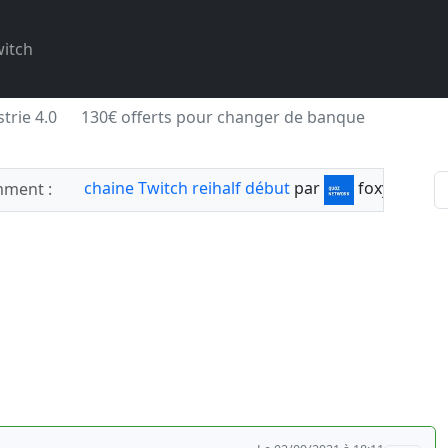
itch
trie 4.0
130€ offerts pour changer de banque
chaine Twitch reihalf début
par
foxylabnyy
ment :