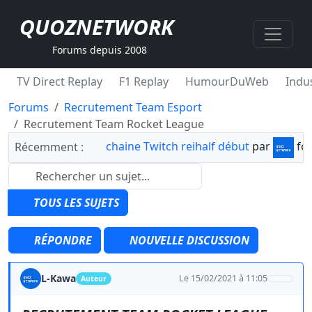
QUOZNETWORK
Forums depuis 2008
TV Direct Replay
F1 Replay
HumourDuWeb
Indus
Forums
Recrutement Team Esport
Recrutement Team Rocket League
chaine Twitch reihalf début
par
fo
Récemment :
TOUS LES SUJETS
RÉPONDRE
NOUVELLE DISCUSSION
L-Kawa
Le 15/02/2021 à 11:05
Auteur