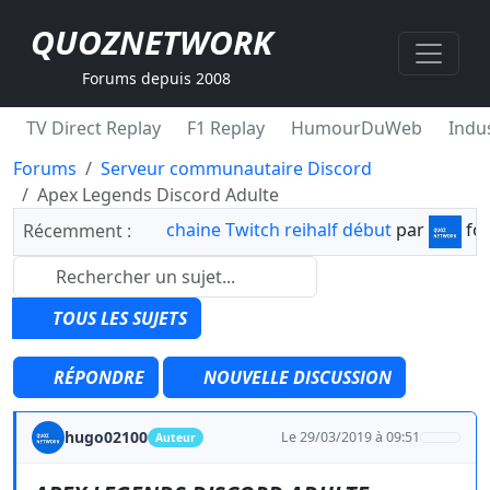
QUOZNETWORK
Forums depuis 2008
TV Direct Replay
F1 Replay
HumourDuWeb
Indus
Forums
Serveur communautaire Discord
Apex Legends Discord Adulte
chaine Twitch reihalf début
par
fo
Récemment :
TOUS LES SUJETS
RÉPONDRE
NOUVELLE DISCUSSION
hugo02100
Le 29/03/2019 à 09:51
Auteur