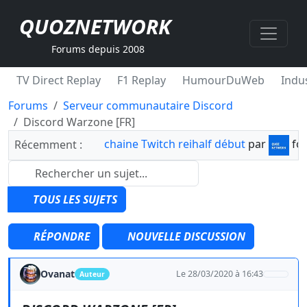
QUOZNETWORK
Forums depuis 2008
TV Direct Replay
F1 Replay
HumourDuWeb
Indus
Forums
Serveur communautaire Discord
Discord Warzone [FR]
chaine Twitch reihalf début
par
fo
Récemment :
TOUS LES SUJETS
RÉPONDRE
NOUVELLE DISCUSSION
Ovanat
Le 28/03/2020 à 16:43
Auteur