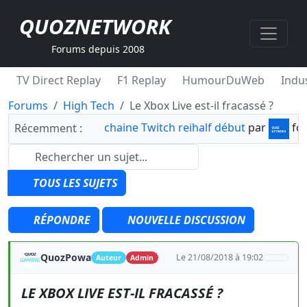
QUOZNETWORK
Forums depuis 2008
TV Direct Replay
F1 Replay
HumourDuWeb
Indus
Forums
High Tech
Le Xbox Live est-il fracassé ?
chaine Twitch reihalf début
par
fo
Récemment :
TOUS LES SUJETS
RÉPONDRE
NOUVELLE DISCUSSION
QuozPowa
Le 21/08/2018 à 19:02
Auteur
Admin
LE XBOX LIVE EST-IL FRACASSÉ ?