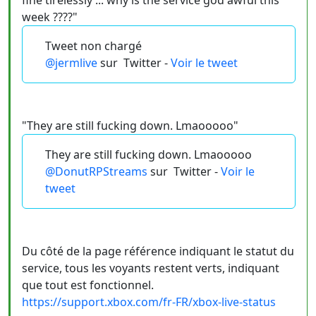
fine tirelessly ... why is the service god awful this
week ????"
Tweet non chargé
@jermlive
sur
Twitter -
Voir le tweet
"They are still fucking down. Lmaooooo"
They are still fucking down. Lmaooooo
@DonutRPStreams
sur
Twitter -
Voir le
tweet
Du côté de la page référence indiquant le statut du
service, tous les voyants restent verts, indiquant
que tout est fonctionnel.
https://support.xbox.com/fr-FR/xbox-live-status