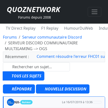
QUOZNETWORK
Forums depuis 2008
TV Direct Replay
F1 Replay
HumourDuWeb
Indus
Forums
Serveur communautaire Discord
SERVEUR DISCORD COMMUNAUTAIRE
MULTIGAMING --> OGS
Comment résoudre l'erreur FHC01 sur 
Récemment :
TOUS LES SUJETS
RÉPONDRE
NOUVELLE DISCUSSION
NX-
Le 16/07/2019 à 13:36
Auteur