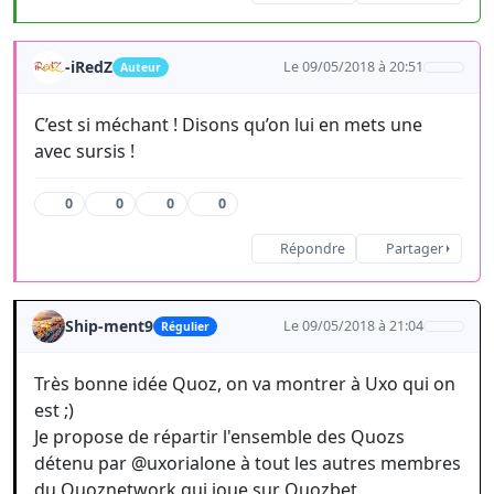
-iRedZ
Le 09/05/2018 à 20:51
Auteur
C’est si méchant ! Disons qu’on lui en mets une
avec sursis !
0
0
0
0
Répondre
Partager
Ship-ment9
Le 09/05/2018 à 21:04
Régulier
Très bonne idée Quoz, on va montrer à Uxo qui on
est ;)
Je propose de répartir l'ensemble des Quozs
détenu par @uxorialone à tout les autres membres
du Quoznetwork qui joue sur Quozbet