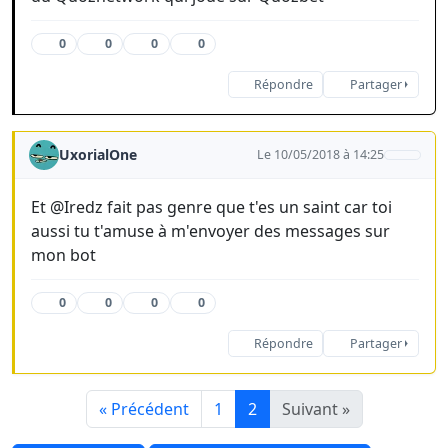
0
0
0
0
Répondre
Partager
UxorialOne
Le 10/05/2018 à 14:25
Et @Iredz fait pas genre que t'es un saint car toi
aussi tu t'amuse à m'envoyer des messages sur
mon bot
0
0
0
0
Répondre
Partager
« Précédent
1
2
Suivant »