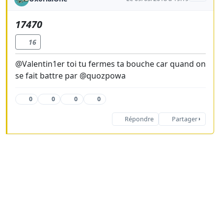
17470
16
@Valentin1er toi tu fermes ta bouche car quand on
se fait battre par @quozpowa
0
0
0
0
Répondre
Partager