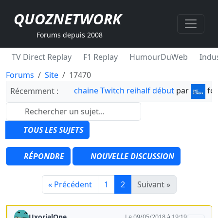
QUOZNETWORK
Forums depuis 2008
TV Direct Replay
F1 Replay
HumourDuWeb
Indus
Forums
Site
17470
chaine Twitch reihalf début
par
fo
Récemment :
TOUS LES SUJETS
RÉPONDRE
NOUVELLE DISCUSSION
« Précédent
1
2
Suivant »
UxorialOne
Le 09/05/2018 à 19:19