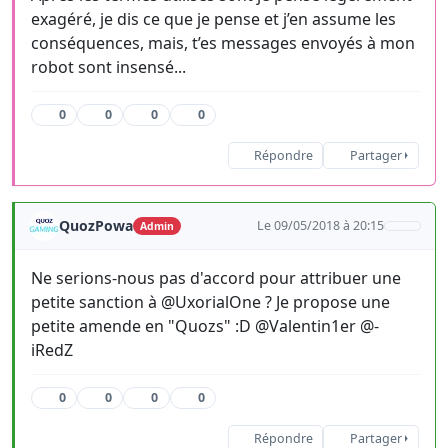
exagéré, je dis ce que je pense et j’en assume les
conséquences, mais, t’es messages envoyés à mon
robot sont insensé...
0
0
0
0
Répondre
Partager
QuozPowa
Le 09/05/2018 à 20:15
Admin
Ne serions-nous pas d'accord pour attribuer une
petite sanction à @UxorialOne ? Je propose une
petite amende en "Quozs" :D @Valentin1er @-
iRedZ
0
0
0
0
Répondre
Partager