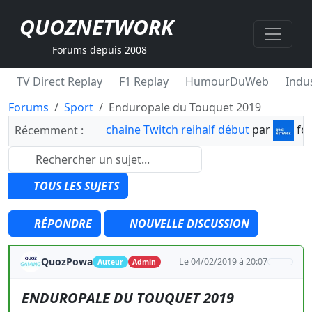
QUOZNETWORK
Forums depuis 2008
TV Direct Replay
F1 Replay
HumourDuWeb
Indus
Forums
Sport
Enduropale du Touquet 2019
chaine Twitch reihalf début
par
fo
Récemment :
TOUS LES SUJETS
RÉPONDRE
NOUVELLE DISCUSSION
QuozPowa
Le 04/02/2019 à 20:07
Auteur
Admin
ENDUROPALE DU TOUQUET 2019