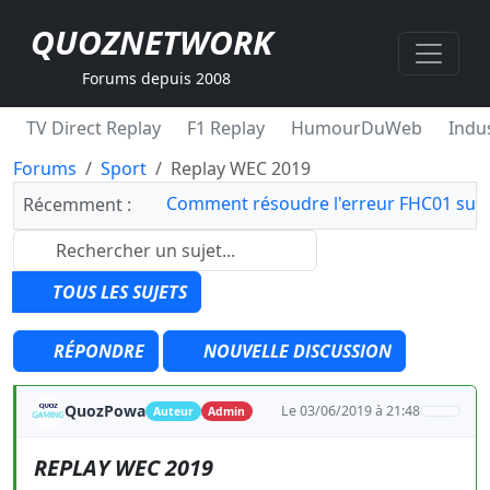
QUOZNETWORK
Forums depuis 2008
TV Direct Replay
F1 Replay
HumourDuWeb
Indus
Forums
Sport
Replay WEC 2019
Comment résoudre l'erreur FHC01 sur 
Récemment :
TOUS LES SUJETS
RÉPONDRE
NOUVELLE DISCUSSION
QuozPowa
Le 03/06/2019 à 21:48
Auteur
Admin
REPLAY WEC 2019